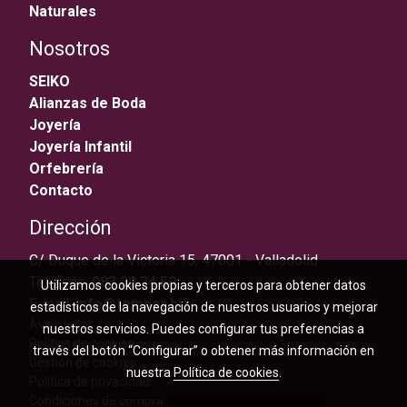
Naturales
Nosotros
SEIKO
Alianzas de Boda
Joyería
Joyería Infantil
Orfebrería
Contacto
Dirección
C/ Duque de la Victoria 15, 47001 - Valladolid
Teléfono:
983 30 74 59
Utilizamos cookies propias y terceros para obtener datos
E-mail:
info@temper.biz
estadísticos de la navegación de nuestros usuarios y mejorar
Aviso legal
nuestros servicios. Puedes configurar tus preferencias a
Política de cookies
través del botón “Configurar” o obtener más información en
Gestión de cookies
nuestra
Política de cookies
.
Política de privacidad
Condiciones de compra