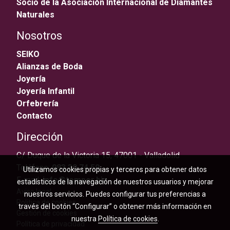
Socio de la Asociación Internacional de Diamantes
Naturales
Nosotros
SEIKO
Alianzas de Boda
Joyería
Joyería Infantil
Orfebrería
Contacto
Dirección
C/ Duque de la Victoria 15, 47001 - Valladolid
Teléfono:
983 30 74 59
Utilizamos cookies propias y terceros para obtener datos
E-mail:
info@temper.biz
estadísticos de la navegación de nuestros usuarios y mejorar
Aviso legal
nuestros servicios. Puedes configurar tus preferencias a
Política de cookies
través del botón “Configurar” o obtener más información en
Gestión de cookies
nuestra
Política de cookies
.
Política de privacidad