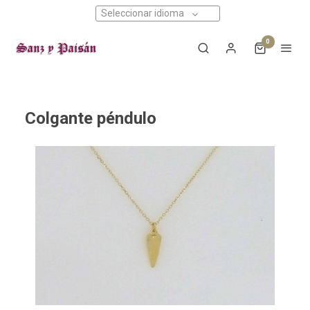
Seleccionar idioma
0
Colgante péndulo