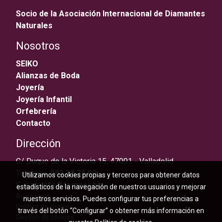
Socio de la Asociación Internacional de Diamantes
Naturales
Nosotros
SEIKO
Alianzas de Boda
Joyería
Joyería Infantil
Orfebrería
Contacto
Dirección
C/ Duque de la Victoria 15, 47001 - Valladolid
Teléfono:
983 30 74 59
Utilizamos cookies propias y terceros para obtener datos
E-mail:
info@temper.biz
estadísticos de la navegación de nuestros usuarios y mejorar
Aviso legal
nuestros servicios. Puedes configurar tus preferencias a
Política de cookies
través del botón “Configurar” o obtener más información en
Gestión de cookies