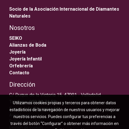
Socio de la Asociación Internacional de Diamantes
Naturales
Nosotros
SEIKO
Alianzas de Boda
Joyería
Joyería Infantil
Orfebrería
Contacto
Dirección
C/ Duque de la Victoria 15, 47001 - Valladolid
Teléfono:
983 30 74 59
Utilizamos cookies propias y terceros para obtener datos
E-mail:
info@temper.biz
estadísticos de la navegación de nuestros usuarios y mejorar
Aviso legal
nuestros servicios. Puedes configurar tus preferencias a
Política de cookies
través del botón “Configurar” o obtener más información en
Gestión de cookies