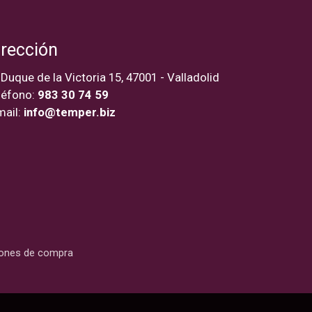
irección
 Duque de la Victoria 15, 47001 - Valladolid
léfono:
983 30 74 59
mail:
info@temper.biz
iones de compra