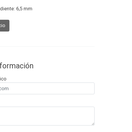
diente: 6,5 mm
cio
información
ico