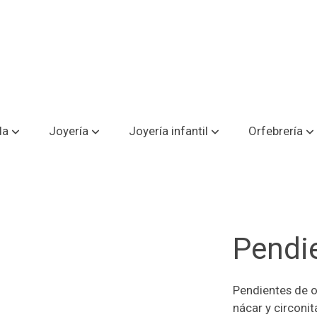
da
Joyería
Joyería infantil
Orfebrería
Pendi
Pendientes de o
nácar y circonit