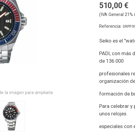
510,00 €
(IVA General 21% i
Referencia:
SRPF0
Seiko es el "wat
PADI, con más d
de 136.000
profesionales r
organización d
e la imagen para ampliarla
formación de b
Para celebrar y
unos relojes
especiales con e