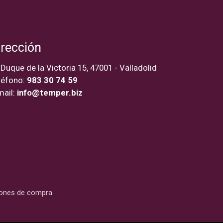
irección
 Duque de la Victoria 15, 47001 - Valladolid
léfono:
983 30 74 59
mail:
info@temper.biz
iones de compra