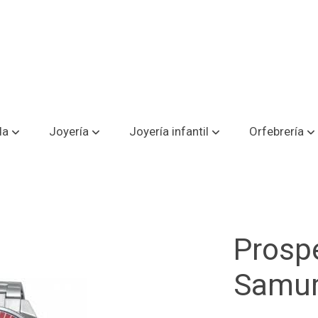
da
Joyería
Joyería infantil
Orfebrería
Prospe
Samur