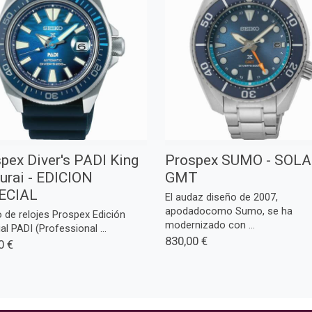
pex Diver's PADI King
Prospex SUMO - SOLA
rai - EDICION
GMT
ECIAL
El audaz diseño de 2007,
apodadocomo Sumo, se ha
 de relojes Prospex Edición
modernizado con ...
al PADI (Professional ...
830,00 €
0 €