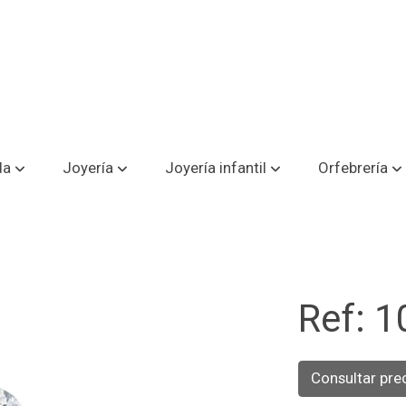
da
Joyería
Joyería infantil
Orfebrería
Ref: 
Consultar pre