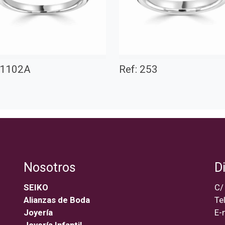
 1102A
Ref: 253
Nosotros
D
SEIKO
C/
Alianzas de Boda
Te
Joyería
E-