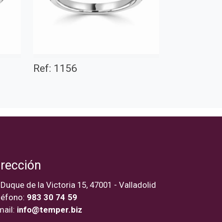
Ref: 1156
irección
 Duque de la Victoria 15, 47001 - Valladolid
léfono:
983 30 74 59
mail:
info@temper.biz