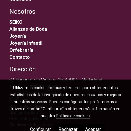
Nosotros
SEIKO
Alianzas de Boda
Joyería
Joyería Infantil
Orfebrería
Contacto
Dirección
C/ Duque de la Victoria 15, 47001 - Valladolid
Teléfono:
983 30 74 59
Utilizamos cookies propias y terceros para obtener datos
E-mail:
info@temper.biz
estadísticos de la navegación de nuestros usuarios y mejorar
Aviso legal
nuestros servicios. Puedes configurar tus preferencias a
Política de cookies
través del botón “Configurar” o obtener más información en
Gestión de cookies
nuestra
Política de cookies
.
Política de privacidad
Condiciones de compra
Configurar
Rechazar
Aceptar