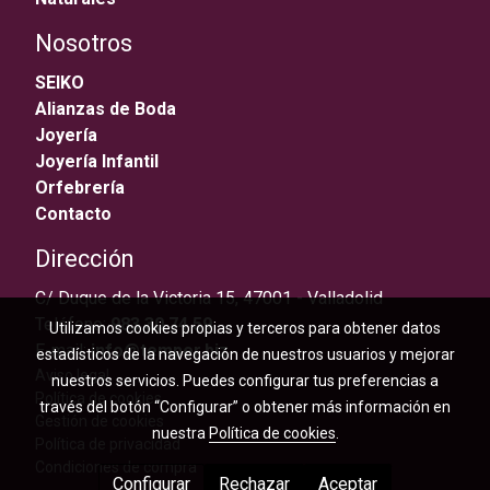
Nosotros
SEIKO
Alianzas de Boda
Joyería
Joyería Infantil
Orfebrería
Contacto
Dirección
C/ Duque de la Victoria 15, 47001 - Valladolid
Teléfono:
983 30 74 59
Utilizamos cookies propias y terceros para obtener datos
E-mail:
info@temper.biz
estadísticos de la navegación de nuestros usuarios y mejorar
Aviso legal
nuestros servicios. Puedes configurar tus preferencias a
Política de cookies
través del botón “Configurar” o obtener más información en
Gestión de cookies
nuestra
Política de cookies
.
Política de privacidad
Condiciones de compra
Configurar
Rechazar
Aceptar