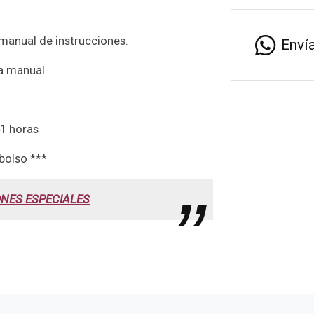
manual de instrucciones.
Enví
a manual
41 horas
bolso ***
NES ESPECIALES