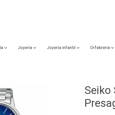
da
Joyería
Joyería infantil
Orfebrería
Seiko
Presa