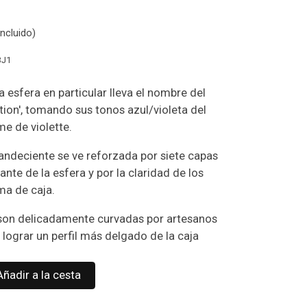
ncluido)
3J1
a esfera en particular lleva el nombre del
tion', tomando sus tonos azul/violeta del
me de violette.
landeciente se ve reforzada por siete capas
ante de la esfera y por la claridad de los
ma de caja.
 son delicadamente curvadas por artesanos
 lograr un perfil más delgado de la caja
Añadir a la cesta