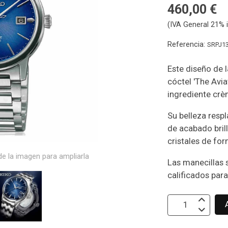
460,00 €
(IVA General 21% i
Referencia:
SRPJ1
Este diseño de l
cóctel 'The Avia
ingrediente crè
Su belleza resp
de acabado brill
cristales de for
e la imagen para ampliarla
Las manecillas
calificados para