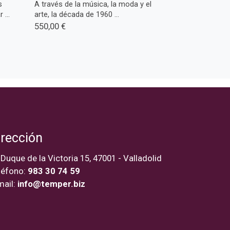
s
A través de la música, la moda y el
...
arte, la década de 1960 ...
550,00 €
irección
 Duque de la Victoria 15, 47001 - Valladolid
léfono:
983 30 74 59
mail:
info@temper.biz