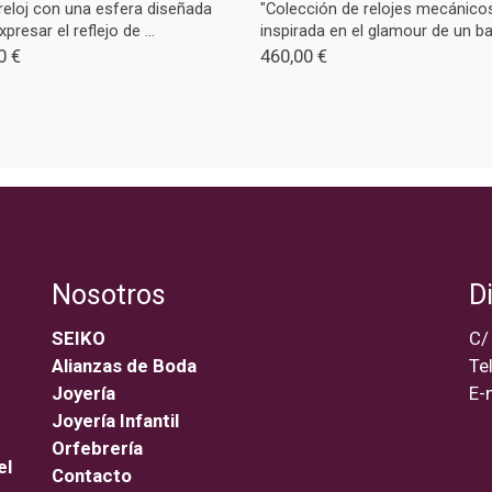
reloj con una esfera diseñada
"Colección de relojes mecánico
presar el reflejo de ...
inspirada en el glamour de un bar 
0 €
460,00 €
Nosotros
D
SEIKO
C/
Alianzas de Boda
Te
Joyería
E-
Joyería Infantil
Orfebrería
el
Contacto