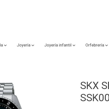
da
Joyería
Joyería infantil
Orfebrería
SKX S
SSK0