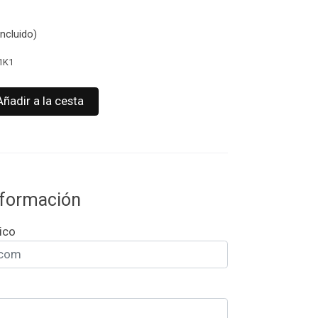
ncluido)
1K1
Añadir a la cesta
información
ico