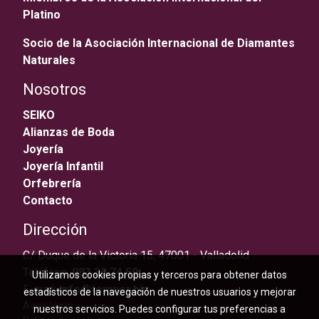
Platino
Socio de la Asociación Internacional de Diamantes
Naturales
Nosotros
SEIKO
Alianzas de Boda
Joyería
Joyería Infantil
Orfebrería
Contacto
Dirección
C/ Duque de la Victoria 15, 47001 - Valladolid
Teléfono:
983 30 74 59
Utilizamos cookies propias y terceros para obtener datos
E-mail:
info@temper.biz
estadísticos de la navegación de nuestros usuarios y mejorar
Aviso legal
nuestros servicios. Puedes configurar tus preferencias a