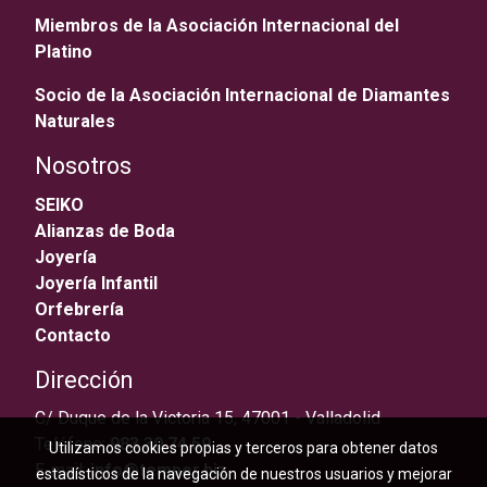
Miembros de la Asociación Internacional del
Platino
Socio de la Asociación Internacional de Diamantes
Naturales
Nosotros
SEIKO
Alianzas de Boda
Joyería
Joyería Infantil
Orfebrería
Contacto
Dirección
C/ Duque de la Victoria 15, 47001 - Valladolid
Teléfono:
983 30 74 59
Utilizamos cookies propias y terceros para obtener datos
E-mail:
info@temper.biz
estadísticos de la navegación de nuestros usuarios y mejorar