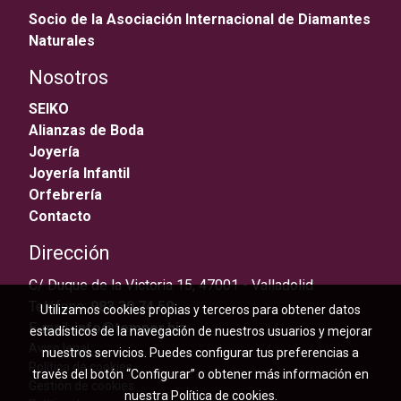
Socio de la Asociación Internacional de Diamantes
Naturales
Nosotros
SEIKO
Alianzas de Boda
Joyería
Joyería Infantil
Orfebrería
Contacto
Dirección
C/ Duque de la Victoria 15, 47001 - Valladolid
Teléfono:
983 30 74 59
Utilizamos cookies propias y terceros para obtener datos
E-mail:
info@temper.biz
estadísticos de la navegación de nuestros usuarios y mejorar
Aviso legal
nuestros servicios. Puedes configurar tus preferencias a
Política de cookies
través del botón “Configurar” o obtener más información en
Gestión de cookies
nuestra
Política de cookies
.