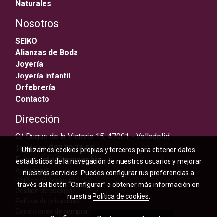
Naturales
Nosotros
SEIKO
Alianzas de Boda
Joyería
Joyería Infantil
Orfebrería
Contacto
Dirección
C/ Duque de la Victoria 15, 47001 - Valladolid
Teléfono:
983 30 74 59
Utilizamos cookies propias y terceros para obtener datos
E-mail:
info@temper.biz
estadísticos de la navegación de nuestros usuarios y mejorar
Aviso legal
nuestros servicios. Puedes configurar tus preferencias a
Política de cookies
través del botón “Configurar” o obtener más información en
Gestión de cookies
nuestra
Política de cookies
.
Política de privacidad
Condiciones de compra