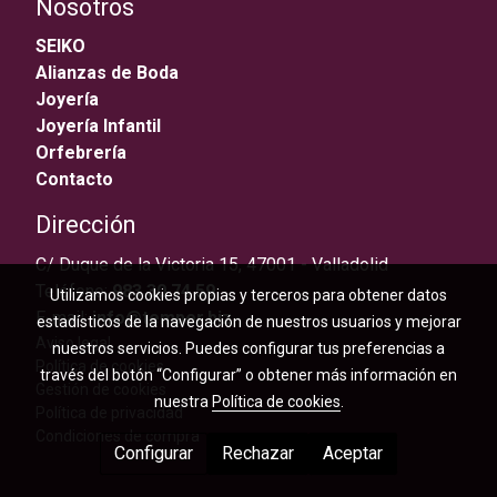
Nosotros
SEIKO
Alianzas de Boda
Joyería
Joyería Infantil
Orfebrería
Contacto
Dirección
C/ Duque de la Victoria 15, 47001 - Valladolid
Teléfono:
983 30 74 59
Utilizamos cookies propias y terceros para obtener datos
E-mail:
info@temper.biz
estadísticos de la navegación de nuestros usuarios y mejorar
Aviso legal
nuestros servicios. Puedes configurar tus preferencias a
Política de cookies
través del botón “Configurar” o obtener más información en
Gestión de cookies
nuestra
Política de cookies
.
Política de privacidad
Condiciones de compra
Configurar
Rechazar
Aceptar